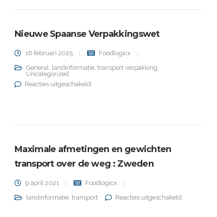
Nieuwe Spaanse Verpakkingswet
16 februari 2025
Foodlogicx
General
,
landinformatie
,
transport verpakking
,
Uncategorized
voor Nieuwe Spaanse Verpakkingswet
Reacties uitgeschakeld
Maximale afmetingen en gewichten
transport over de weg : Zweden
9 april 2021
Foodlogicx
voor
landinformatie
,
transport
Reacties uitgeschakeld
Maximale
afmetingen
en