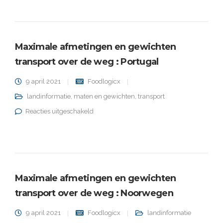
gewichten
transport
over de weg
: Zweden
Maximale afmetingen en gewichten
transport over de weg : Portugal
9 april 2021
Foodlogicx
landinformatie
,
maten en gewichten
,
transport
voor Maximale afmetingen en gewichten
Reacties uitgeschakeld
transport over de weg : Portugal
Maximale afmetingen en gewichten
transport over de weg : Noorwegen
9 april 2021
Foodlogicx
landinformatie