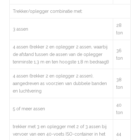
Trekker/oplegger combinatie met:
28
3 assen
ton
4 assen (trekker 2 en oplegger 2 assen, waarbij
36
de afstand tussen de assen van de oplegger
ton
tenminste 1,3 m en ten hoogste 1,8 m bedraagt)
4 assen (trekker 2 en oplegger 2 assen),
38
aangedreven as voorzien van dubbele banden
ton
en luchtvering
40
5 of meer assen
ton
trekker met 3 en oplegger met 2 of 3 assen bij
vervoer van een 40-voets ISO-container in het
44