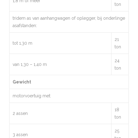
1,8 m of meer
ton
tridem as van aanhangwagen of oplegger, bij onderlinge
asafstanden:
21
tot 1,30 m
ton
24
van 1,30 – 1,40 m
ton
Gewicht
motorvoertuig met:
18
2 assen
ton
25
3 assen