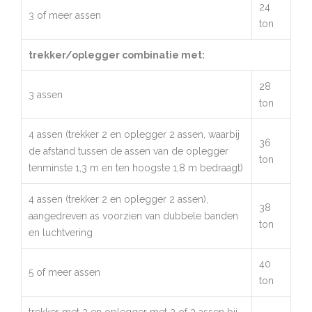
24
3 of meer assen
ton
trekker/oplegger combinatie met:
28
3 assen
ton
4 assen (trekker 2 en oplegger 2 assen, waarbij
36
de afstand tussen de assen van de oplegger
ton
tenminste 1,3 m en ten hoogste 1,8 m bedraagt)
4 assen (trekker 2 en oplegger 2 assen),
38
aangedreven as voorzien van dubbele banden
ton
en luchtvering
40
5 of meer assen
ton