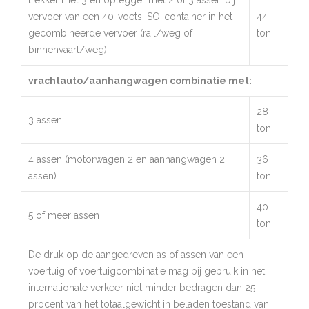
trekker met 3 en oplegger met 2 of 3 assen bij
vervoer van een 40-voets ISO-container in het
44
gecombineerde vervoer (rail/weg of
ton
binnenvaart/weg)
vrachtauto/aanhangwagen combinatie met:
28
3 assen
ton
4 assen (motorwagen 2 en aanhangwagen 2
36
assen)
ton
40
5 of meer assen
ton
De druk op de aangedreven as of assen van een
voertuig of voertuigcombinatie mag bij gebruik in het
internationale verkeer niet minder bedragen dan 25
procent van het totaalgewicht in beladen toestand van