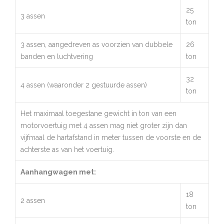
25
3 assen
ton
3 assen, aangedreven as voorzien van dubbele
26
banden en luchtvering
ton
32
4 assen (waaronder 2 gestuurde assen)
ton
Het maximaal toegestane gewicht in ton van een
motorvoertuig met 4 assen mag niet groter zijn dan
vijfmaal de hartafstand in meter tussen de voorste en de
achterste as van het voertuig.
Aanhangwagen met:
18
2 assen
ton