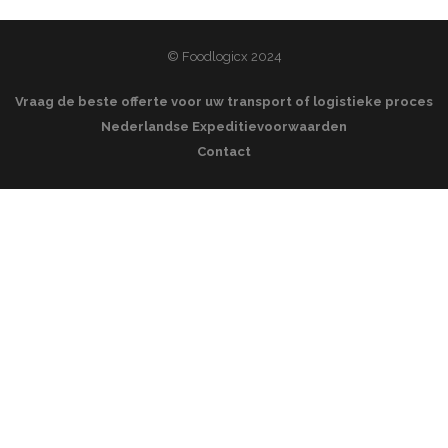
© Foodlogicx 2024
Vraag de beste offerte voor uw transport of logistieke proces
Nederlandse Expeditievoorwaarden
Contact