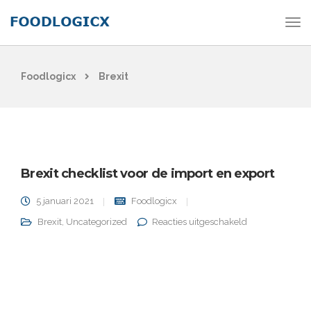
Foodlogicx
Brexit
Brexit checklist voor de import en export
5 januari 2021
Foodlogicx
voor Brexit
Brexit
,
Uncategorized
Reacties uitgeschakeld
checklist voor
de import en
export