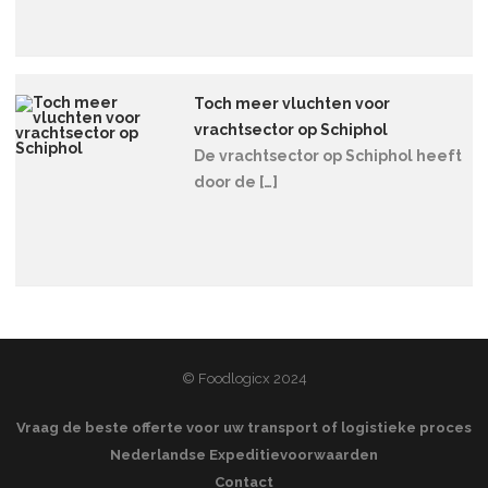
Toch meer vluchten voor
vrachtsector op Schiphol
De vrachtsector op Schiphol heeft
door de […]
© Foodlogicx 2024
Vraag de beste offerte voor uw transport of logistieke proces
Nederlandse Expeditievoorwaarden
Contact