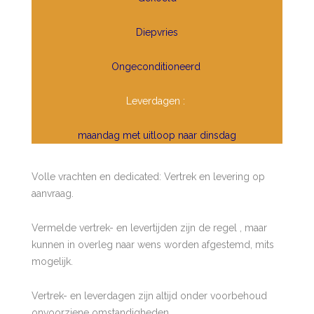
D
iepvries
Ongeconditioneerd
Leverdagen :
maandag met uitloop naar dinsdag
Volle vrachten en dedicated: Vertrek en levering op
aanvraag.
Vermelde vertrek- en levertijden zijn de regel , maar
kunnen in overleg naar wens worden afgestemd, mits
mogelijk.
Vertrek- en leverdagen zijn altijd onder voorbehoud
onvoorziene omstandigheden.